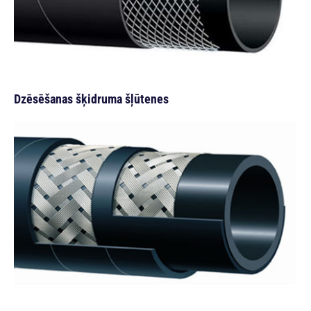
Dzēsēšanas šķidruma šļūtenes