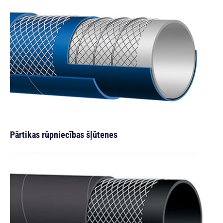
Pārtikas rūpniecības šļūtenes