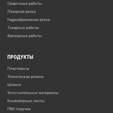
Сварочные работы
Лазерная резка
Гидроабразивная резка
Токарные работы
Фрезерные работы
ПРОДУКТЫ
Пластмасса
Техническая резина
Шланги
Уплотнительные материалы
Конвейерные ленты
ПВХ поручни