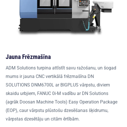
Jauna Frēzmašīna
ADM Solutions turpina attīstīt savu ražošanu, un šogad
mums ir jauna CNC vertikālā frēzmašīna DN
SOLUTIONS DNM6700L ar BIGPLUS vārpstu, diviem
skaidu urbjiem, FANUC 0i-M vadību ar DN Solutions
(agrāk Doosan Machine Tools) Easy Operation Package
(EOP), caur vārpstu plūstošu dzesēšanas šķidrumu,
vārpstas dzesētāju un citām ērtībām.