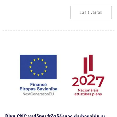
Lasīt vairāk
Divu CNC vadāmu frēzēšanas darbagaldu ar